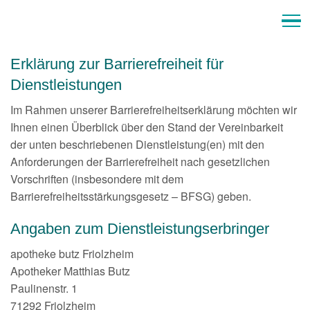
Home
Erklärung zur Barrierefreiheit für
Dienstleistungen
Über uns
Im Rahmen unserer Barrierefreiheitserklärung möchten wir
Vorbestellung
Ihnen einen Überblick über den Stand der Vereinbarkeit
der unten beschriebenen Dienstleistung(en) mit den
Leistungen
Anforderungen der Barrierefreiheit nach gesetzlichen
Vorschriften (insbesondere mit dem
Notdienst
Barrierefreiheitsstärkungsgesetz – BFSG) geben.
Newsletter
Angaben zum Dienstleistungserbringer
apotheke butz Friolzheim
Shop
Apotheker Matthias Butz
Paulinenstr. 1
Medizinisches Cannabis
71292 Friolzheim